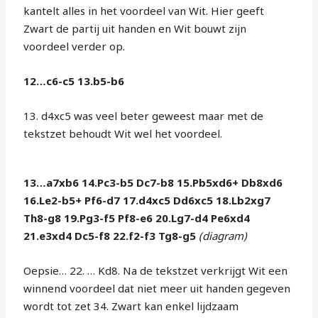
kantelt alles in het voordeel van Wit. Hier geeft
Zwart de partij uit handen en Wit bouwt zijn
voordeel verder op.
12…c6-c5 13.b5-b6
13. d4xc5 was veel beter geweest maar met de
tekstzet behoudt Wit wel het voordeel.
13…a7xb6 14.Pc3-b5 Dc7-b8 15.Pb5xd6+ Db8xd6
16.Le2-b5+ Pf6-d7 17.d4xc5 Dd6xc5 18.Lb2xg7
Th8-g8 19.Pg3-f5 Pf8-e6 20.Lg7-d4 Pe6xd4
21.e3xd4 Dc5-f8 22.f2-f3 Tg8-g5
(diagram)
Oepsie… 22. … Kd8. Na de tekstzet verkrijgt Wit een
winnend voordeel dat niet meer uit handen gegeven
wordt tot zet 34. Zwart kan enkel lijdzaam