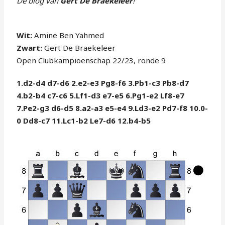
De blog van
Gert De Braekeleer
!
Wit:
Amine Ben Yahmed
Zwart:
Gert De Braekeleer
Open Clubkampioenschap 22/23, ronde 9
1.d2-d4 d7-d6 2.e2-e3 Pg8-f6 3.Pb1-c3 Pb8-d7
4.b2-b4 c7-c6 5.Lf1-d3 e7-e5 6.Pg1-e2 Lf8-e7
7.Pe2-g3 d6-d5 8.a2-a3 e5-e4 9.Ld3-e2 Pd7-f8 10.0-
0 Dd8-c7 11.Lc1-b2 Le7-d6 12.b4-b5