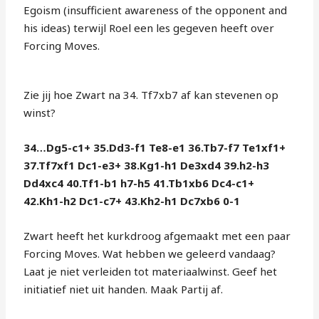
Egoism (insufficient awareness of the opponent and
his ideas) terwijl Roel een les gegeven heeft over
Forcing Moves.
Zie jij hoe Zwart na 34. Tf7xb7 af kan stevenen op
winst?
34…Dg5-c1+ 35.Dd3-f1 Te8-e1 36.Tb7-f7 Te1xf1+
37.Tf7xf1 Dc1-e3+ 38.Kg1-h1 De3xd4 39.h2-h3
Dd4xc4 40.Tf1-b1 h7-h5 41.Tb1xb6 Dc4-c1+
42.Kh1-h2 Dc1-c7+ 43.Kh2-h1 Dc7xb6 0-1
Zwart heeft het kurkdroog afgemaakt met een paar
Forcing Moves. Wat hebben we geleerd vandaag?
Laat je niet verleiden tot materiaalwinst. Geef het
initiatief niet uit handen. Maak Partij af.