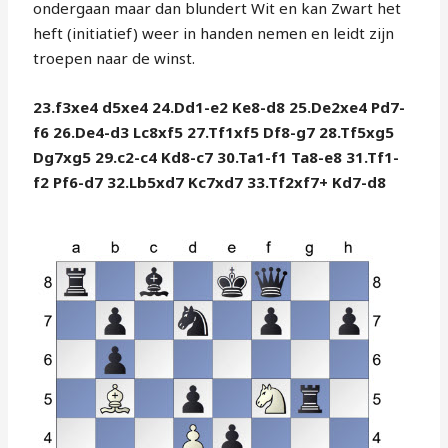
ondergaan maar dan blundert Wit en kan Zwart het
heft (initiatief) weer in handen nemen en leidt zijn
troepen naar de winst.
23.f3xe4 d5xe4 24.Dd1-e2 Ke8-d8 25.De2xe4 Pd7-
f6 26.De4-d3 Lc8xf5 27.Tf1xf5 Df8-g7 28.Tf5xg5
Dg7xg5 29.c2-c4 Kd8-c7 30.Ta1-f1 Ta8-e8 31.Tf1-
f2 Pf6-d7 32.Lb5xd7 Kc7xd7 33.Tf2xf7+ Kd7-d8