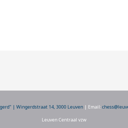
gerd" | Wingerdstraat 14, 3000 Leuven
| Email:
chess@leuv
Leuven Centraal vzw