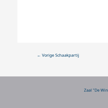
←
Vorige Schaakpartij
Zaal "De Win