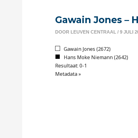
om
te
openen.
Gawain Jones – 
DOOR
LEUVEN CENTRAAL
/
9 JULI 2
Gawain Jones (2672)
Hans Moke Niemann (2642)
Resultaat: 0-1
Metadata »