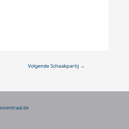
Volgende Schaakpartij
→
encentraal.be