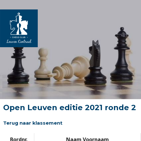
Spring
naar
de
inhoud
Berichtnavigatie
Open Leuven editie 2021 ronde 2
Terug naar klassement
Bordnr.
Naam Voornaam