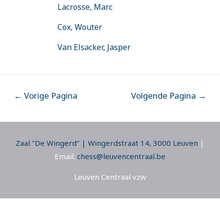
Lacrosse, Marc
Cox, Wouter
Van Elsacker, Jasper
←
Vorige Pagina
Volgende Pagina
→
Zaal "De Wingerd" | Wingerdstraat 14, 3000 Leuven
|
Email:
chess@leuvencentraal.be
Leuven Centraal vzw